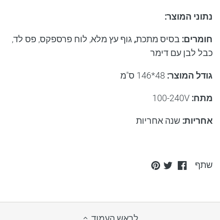
נתוני המוצר
:
חומרים
:
בסיס מתכת
,
גוף
עץ מלא, לוח פרספקס, פס לד,
כבל לבן עם דימר
גודל המוצר
:
48*146 ס"מ
מתח
:
100-240V
אחריות
:
שנה אחריות
Pin
Share
Share
שתף
it
on
on
Twitter
Facebook
לראש העמוד