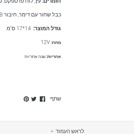
חומרים
:
עץ, לוח פרספקס, פ
כבל שחור עם דימר, חיבור USB
גודל המוצר
:
14*17
ס"מ
12V
מתח
:
אחריות
:
שנה אחריות
Pin
Share
Share
שתף
it
on
on
Twitter
Facebook
לראש העמוד