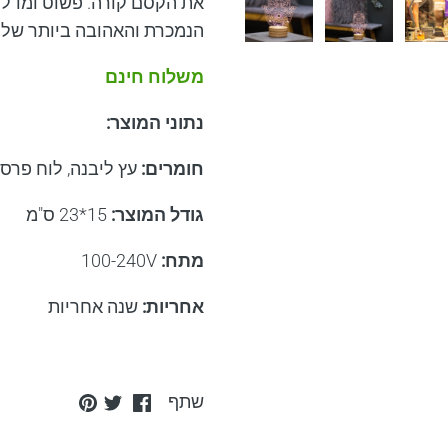
את הקסם קורה. פשוט ומדליק
הנמכרת והאהובה ביותר שלנו
משלוח חינם
נתוני המוצר
:
חומרים
:
עץ ליבנה, לוח פרס
גודל המוצר
:
15*23
ס"מ
מתח
:
100-240V
אחריות
:
שנה אחריות
Pin
Share
Share
שתף
it
on
on