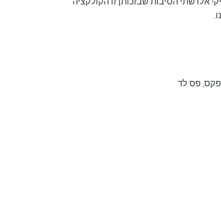
! אלו שתי הסיבות שבזכותן זו הקולקציה
.
פקס, פס לד