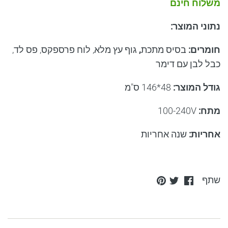
משלוח חינם
נתוני המוצר
:
חומרים
:
בסיס מתכת
,
גוף
עץ מלא, לוח פרספקס, פס לד,
כבל לבן עם דימר
גודל המוצר
:
48*146 ס"מ
מתח
:
100-240V
אחריות
:
שנה אחריות
Pin
Share
Share
שתף
it
on
on
Twitter
Facebook