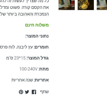
כל מה שצריך לעשות זה להש
את הקסם קורה. פשוט ומדליק
הנמכרת והאהובה ביותר שלנו
משלוח חינם
נתוני המוצר
:
חומרים
:
עץ ליבנה, לוח פרס
גודל המוצר
:
15*23
ס"מ
מתח
:
100-240V
אחריות
:
שנה אחריות
Pin
Share
Share
שתף
it
on
on
Twitter
Facebook