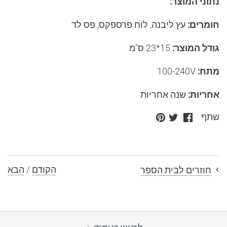
נתוני המוצר
:
חומרים
:
עץ ליבנה, לוח פרספקס, פס לד
גודל המוצר
:
15*23
ס"מ
מתח
:
100-240V
אחריות
:
שנה אחריות
Pin
Share
Share
שתף
it
on
on
Twitter
Facebook
הקודם
/
הבא
חוזרים לבית הספר